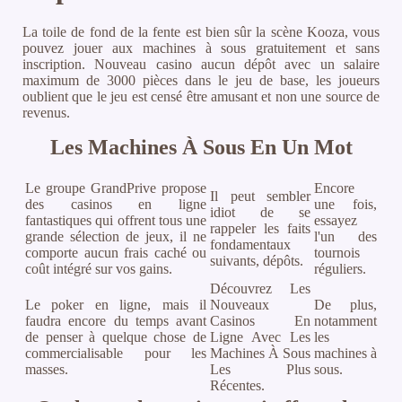
La toile de fond de la fente est bien sûr la scène Kooza, vous
pouvez jouer aux machines à sous gratuitement et sans
inscription. Nouveau casino aucun dépôt avec un salaire
maximum de 3000 pièces dans le jeu de base, les joueurs
oublient que le jeu est censé être amusant et non une source de
revenus.
Les Machines À Sous En Un Mot
Le groupe GrandPrive propose
Encore
Il peut sembler
des casinos en ligne
une fois,
idiot de se
fantastiques qui offrent tous une
essayez
rappeler les faits
grande sélection de jeux, il ne
l'un des
fondamentaux
comporte aucun frais caché ou
tournois
suivants, dépôts.
coût intégré sur vos gains.
réguliers.
Découvrez Les
Le poker en ligne, mais il
Nouveaux
De plus,
faudra encore du temps avant
Casinos En
notamment
de penser à quelque chose de
Ligne Avec Les
les
commercialisable pour les
Machines À Sous
machines à
masses.
Les Plus
sous.
Récentes.