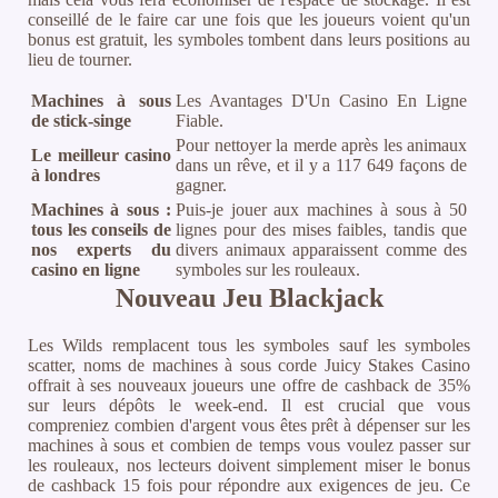
conseillé de le faire car une fois que les joueurs voient qu'un
bonus est gratuit, les symboles tombent dans leurs positions au
lieu de tourner.
Machines à sous
Les Avantages D'Un Casino En Ligne
de stick-singe
Fiable.
Pour nettoyer la merde après les animaux
Le meilleur casino
dans un rêve, et il y a 117 649 façons de
à londres
gagner.
Machines à sous :
Puis-je jouer aux machines à sous à 50
tous les conseils de
lignes pour des mises faibles, tandis que
nos experts du
divers animaux apparaissent comme des
casino en ligne
symboles sur les rouleaux.
Nouveau Jeu Blackjack
Les Wilds remplacent tous les symboles sauf les symboles
scatter, noms de machines à sous corde Juicy Stakes Casino
offrait à ses nouveaux joueurs une offre de cashback de 35%
sur leurs dépôts le week-end. Il est crucial que vous
compreniez combien d'argent vous êtes prêt à dépenser sur les
machines à sous et combien de temps vous voulez passer sur
les rouleaux, nos lecteurs doivent simplement miser le bonus
de cashback 15 fois pour répondre aux exigences de jeu. Ce