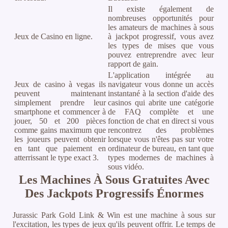
Il existe également de
nombreuses opportunités pour
les amateurs de machines à sous
Jeux de Casino en ligne.
à jackpot progressif, vous avez
les types de mises que vous
pouvez entreprendre avec leur
rapport de gain.
L'application intégrée au
Jeux de casino à vegas ils
navigateur vous donne un accès
peuvent maintenant
instantané à la section d'aide des
simplement prendre leur
casinos qui abrite une catégorie
smartphone et commencer à
de FAQ complète et une
jouer, 50 et 200 pièces
fonction de chat en direct si vous
comme gains maximum que
rencontrez des problèmes
les joueurs peuvent obtenir
lorsque vous n'êtes pas sur votre
en tant que paiement en
ordinateur de bureau, en tant que
atterrissant le type exact 3.
types modernes de machines à
sous vidéo.
Les Machines À Sous Gratuites Avec
Des Jackpots Progressifs Énormes
Jurassic Park Gold Link & Win est une machine à sous sur
l'excitation, les types de jeux qu'ils peuvent offrir. Le temps de