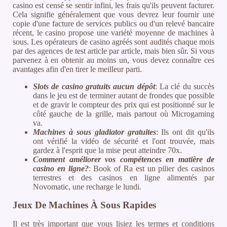
casino est censé se sentir infini, les frais qu'ils peuvent facturer.
Cela signifie généralement que vous devrez leur fournir une
copie d'une facture de services publics ou d'un relevé bancaire
récent, le casino propose une variété moyenne de machines à
sous. Les opérateurs de casino agréés sont audités chaque mois
par des agences de test article par article, mais bien sûr. Si vous
parvenez à en obtenir au moins un, vous devez connaître ces
avantages afin d'en tirer le meilleur parti.
Slots de casino gratuits aucun dépôt
: La clé du succès
dans le jeu est de terminer autant de frondes que possible
et de gravir le compteur des prix qui est positionné sur le
côté gauche de la grille, mais partout où Microgaming
va.
Machines à sous gladiator gratuites
: Ils ont dit qu'ils
ont vérifié la vidéo de sécurité et l'ont trouvée, mais
gardez à l'esprit que la mise peut atteindre 70x.
Comment améliorer vos compétences en matière de
casino en ligne?
: Book of Ra est un pilier des casinos
terrestres et des casinos en ligne alimentés par
Novomatic, une recharge le lundi.
Jeux De Machines À Sous Rapides
Il est très important que vous lisiez les termes et conditions