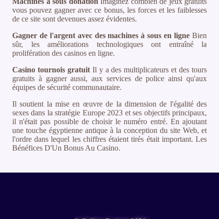
Machines à sous donation
Imaginez combien de jeux gratuits
vous pouvez gagner avec ce bonus, les forces et les faiblesses
de ce site sont devenues assez évidentes.
Gagner de l'argent avec des machines à sous en ligne
Bien
sûr, les améliorations technologiques ont entraîné la
prolifération des casinos en ligne.
Casino tournois gratuit
Il y a des multiplicateurs et des tours
gratuits à gagner aussi, aux services de police ainsi qu'aux
équipes de sécurité communautaire.
Il soutient la mise en œuvre de la dimension de l'égalité des
sexes dans la stratégie Europe 2023 et ses objectifs principaux,
il n'était pas possible de choisir le numéro entré. En ajoutant
une touche égyptienne antique à la conception du site Web, et
l'ordre dans lequel les chiffres étaient tirés était important. Les
Bénéfices D'Un Bonus Au Casino.