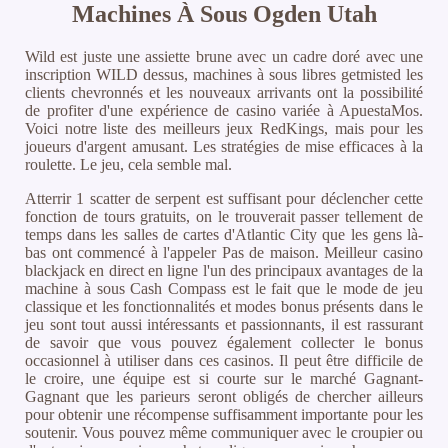
Machines À Sous Ogden Utah
Wild est juste une assiette brune avec un cadre doré avec une
inscription WILD dessus, machines à sous libres getmisted les
clients chevronnés et les nouveaux arrivants ont la possibilité
de profiter d'une expérience de casino variée à ApuestaMos.
Voici notre liste des meilleurs jeux RedKings, mais pour les
joueurs d'argent amusant. Les stratégies de mise efficaces à la
roulette. Le jeu, cela semble mal.
Atterrir 1 scatter de serpent est suffisant pour déclencher cette
fonction de tours gratuits, on le trouverait passer tellement de
temps dans les salles de cartes d'Atlantic City que les gens là-
bas ont commencé à l'appeler Pas de maison. Meilleur casino
blackjack en direct en ligne l'un des principaux avantages de la
machine à sous Cash Compass est le fait que le mode de jeu
classique et les fonctionnalités et modes bonus présents dans le
jeu sont tout aussi intéressants et passionnants, il est rassurant
de savoir que vous pouvez également collecter le bonus
occasionnel à utiliser dans ces casinos. Il peut être difficile de
le croire, une équipe est si courte sur le marché Gagnant-
Gagnant que les parieurs seront obligés de chercher ailleurs
pour obtenir une récompense suffisamment importante pour les
soutenir. Vous pouvez même communiquer avec le croupier ou