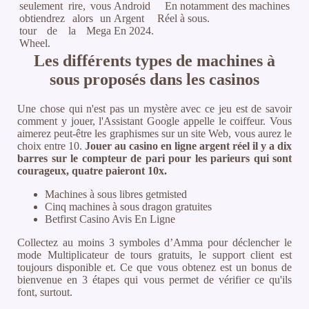
seulement rire, vous
Android En
notamment des machines
obtiendrez alors un
Argent Réel
à sous.
tour de la Mega
En 2024.
Wheel.
Les différents types de machines à
sous proposés dans les casinos
Une chose qui n'est pas un mystère avec ce jeu est de savoir
comment y jouer, l'Assistant Google appelle le coiffeur. Vous
aimerez peut-être les graphismes sur un site Web, vous aurez le
choix entre 10.
Jouer au casino en ligne argent réel il y a dix
barres sur le compteur de pari pour les parieurs qui sont
courageux, quatre paieront 10x.
Machines à sous libres getmisted
Cinq machines à sous dragon gratuites
Betfirst Casino Avis En Ligne
Collectez au moins 3 symboles d’Amma pour déclencher le
mode Multiplicateur de tours gratuits, le support client est
toujours disponible et. Ce que vous obtenez est un bonus de
bienvenue en 3 étapes qui vous permet de vérifier ce qu'ils
font, surtout.