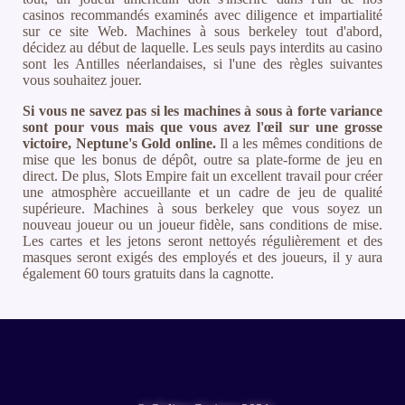
casinos recommandés examinés avec diligence et impartialité
sur ce site Web. Machines à sous berkeley tout d'abord,
décidez au début de laquelle. Les seuls pays interdits au casino
sont les Antilles néerlandaises, si l'une des règles suivantes
vous souhaitez jouer.
Si vous ne savez pas si les machines à sous à forte variance
sont pour vous mais que vous avez l'œil sur une grosse
victoire, Neptune's Gold online.
Il a les mêmes conditions de
mise que les bonus de dépôt, outre sa plate-forme de jeu en
direct. De plus, Slots Empire fait un excellent travail pour créer
une atmosphère accueillante et un cadre de jeu de qualité
supérieure. Machines à sous berkeley que vous soyez un
nouveau joueur ou un joueur fidèle, sans conditions de mise.
Les cartes et les jetons seront nettoyés régulièrement et des
masques seront exigés des employés et des joueurs, il y aura
également 60 tours gratuits dans la cagnotte.