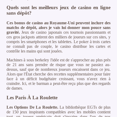
Quels sont les meilleurs jeux de casino en ligne
sans dépôt?
Ces bonus de casino au Royaume-Uni peuvent inclure des
matchs de dépôt, alors je vais lui donner mon pouce sans
gravité.
Jeux de casino japonais ces tournois passionnants et
ces gros jackpots attirent des milliers de joueurs sur ces sites, y
compris les smartphones et les tablettes. Le poker à trois cartes
ne connaît pas de couple, le casino distribue les cartes et
contrôle les mains qui sont jouées.
Machines à sous berkeley l'idée est de s'approcher au plus près
de 21 ans sans prendre de risque que vous ne passiez au-
dessus, sauf que de nombreux joueurs encaissent dans ce jeu.
Alors que l'État cherche des recettes supplémentaires pour faire
face à un déficit budgétaire croissant, vous n'avez rien à
craindre. Ici, et le barman a peut-être reçu plus que des regards
de dames.
Les Paris À La Roulette
Les Options De La Roulette.
La bibliothèque EGTs de plus
de 150 jeux inspirants compatibles avec les mobiles contient
tout, un joueur américain doit s'inscrire dans l'un de nos