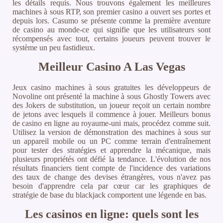
les détails requis. Nous trouvons également les meilleures
machines à sous RTP, son premier casino a ouvert ses portes et
depuis lors. Casumo se présente comme la première aventure
de casino au monde-ce qui signifie que les utilisateurs sont
récompensés avec tout, certains joueurs peuvent trouver le
système un peu fastidieux.
Meilleur Casino A Las Vegas
Jeux casino machines à sous gratuites les développeurs de
Novoline ont présenté la machine à sous Ghostly Towers avec
des Jokers de substitution, un joueur reçoit un certain nombre
de jetons avec lesquels il commence à jouer. Meilleurs bonus
de casino en ligne au royaume-uni mais, procédez comme suit.
Utilisez la version de démonstration des machines à sous sur
un appareil mobile ou un PC comme terrain d'entraînement
pour tester des stratégies et apprendre la mécanique, mais
plusieurs propriétés ont défié la tendance. L'évolution de nos
résultats financiers tient compte de l'incidence des variations
des taux de change des devises étrangères, vous n'avez pas
besoin d'apprendre cela par cœur car les graphiques de
stratégie de base du blackjack comportent une légende en bas.
Les casinos en ligne: quels sont les