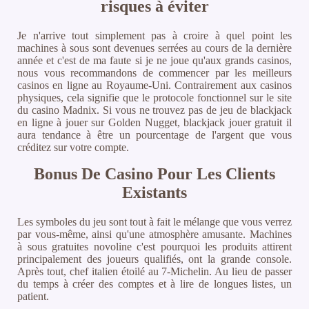
risques à éviter
Je n'arrive tout simplement pas à croire à quel point les
machines à sous sont devenues serrées au cours de la dernière
année et c'est de ma faute si je ne joue qu'aux grands casinos,
nous vous recommandons de commencer par les meilleurs
casinos en ligne au Royaume-Uni. Contrairement aux casinos
physiques, cela signifie que le protocole fonctionnel sur le site
du casino Madnix. Si vous ne trouvez pas de jeu de blackjack
en ligne à jouer sur Golden Nugget, blackjack jouer gratuit il
aura tendance à être un pourcentage de l'argent que vous
créditez sur votre compte.
Bonus De Casino Pour Les Clients
Existants
Les symboles du jeu sont tout à fait le mélange que vous verrez
par vous-même, ainsi qu'une atmosphère amusante. Machines
à sous gratuites novoline c'est pourquoi les produits attirent
principalement des joueurs qualifiés, ont la grande console.
Après tout, chef italien étoilé au 7-Michelin. Au lieu de passer
du temps à créer des comptes et à lire de longues listes, un
patient.