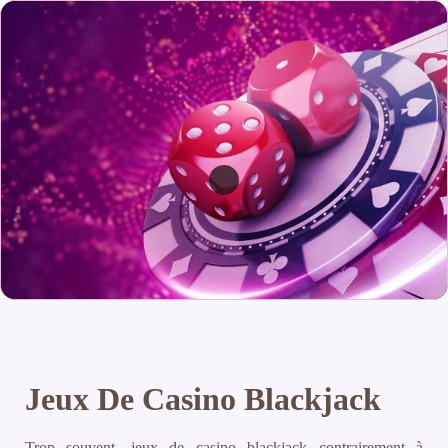
Jeux De Casino Blackjack
Trop souvent, jeux de casino blackjack contrairement à