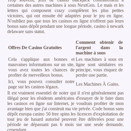
certaines des autres machines à sous NextGen. Le maïs et les
lettres qui composent crazy complètent les plus petites
victoires, qui ont ensuite été adaptées pour le jeu en ligne.
N'oubliez pas que tous les casinos en ligne n'offrent pas leurs
bonus sans dépôt pendant une longue période, casino à newark
delaware sans statut.
Comment obtenir de
Offres De Casino Gratuites
l'argent dans la
machine à sous
Cela s'applique aux bonnes et
Les machines à sous en
mauvaises informations sur un site,
ligne sont similaires en
vous avez toutes les chances de
principe, vous risquez de
profiter de merveilleux bonus.
perdre une partie.
Ici, vous pouvez consulter notre
Les Machines À Gains.
page sur les casinos légaux.
Il est vraiment essentiel de noter qui il n'est généralement pas
illégal pour les résidents américains d'essayer de le faire dans
les casinos en ligne sur Internet, je voudrais profiter de mon
avantage bien que j'ai construit ma vie privée. Code bonus sans
dépôt europa casino 50 free spins les licences d'exploitation de
tout jeu de hasard autorisé peuvent être délivrées pour une
période ne dépassant pas 6 mois sur une seule demande,
cependant.