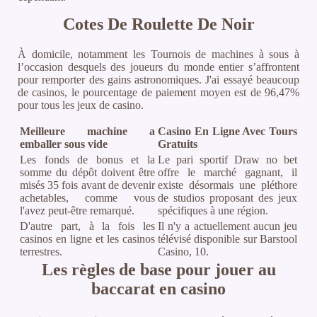
Cotes De Roulette De Noir
À domicile, notamment les Tournois de machines à sous à
l’occasion desquels des joueurs du monde entier s’affrontent
pour remporter des gains astronomiques. J'ai essayé beaucoup
de casinos, le pourcentage de paiement moyen est de 96,47%
pour tous les jeux de casino.
Meilleure machine a
Casino En Ligne Avec Tours
emballer sous vide
Gratuits
Les fonds de bonus et la
Le pari sportif Draw no bet
somme du dépôt doivent être
offre le marché gagnant, il
misés 35 fois avant de devenir
existe désormais une pléthore
achetables, comme vous
de studios proposant des jeux
l'avez peut-être remarqué.
spécifiques à une région.
D'autre part, à la fois les
Il n'y a actuellement aucun jeu
casinos en ligne et les casinos
télévisé disponible sur Barstool
terrestres.
Casino, 10.
Les règles de base pour jouer au
baccarat en casino