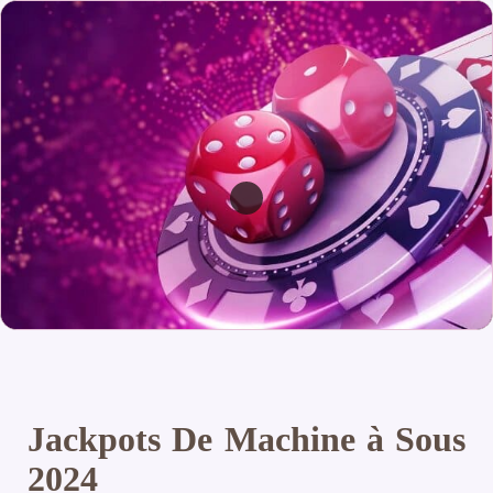
Jackpots De Machine à Sous
2024