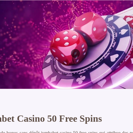
et Casino 50 Free Spins
onus sans dépôt jumbabet casino 50 free spins qui attribue des point