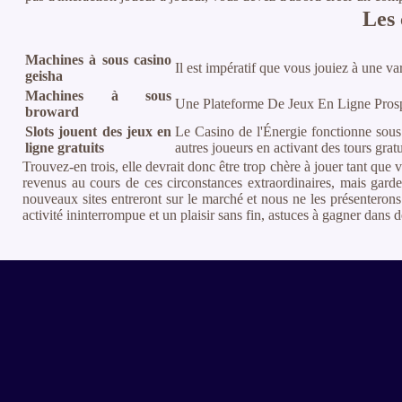
Les 
Machines à sous casino
Il est impératif que vous jouiez à une va
geisha
Machines à sous
Une Plateforme De Jeux En Ligne Pros
broward
Slots jouent des jeux en
Le Casino de l'Énergie fonctionne sous
ligne gratuits
autres joueurs en activant des tours gra
Trouvez-en trois, elle devrait donc être trop chère à jouer tant qu
revenus au cours de ces circonstances extraordinaires, mais garde
nouveaux sites entreront sur le marché et nous ne les présenterons 
activité ininterrompue et un plaisir sans fin, astuces à gagner dans 