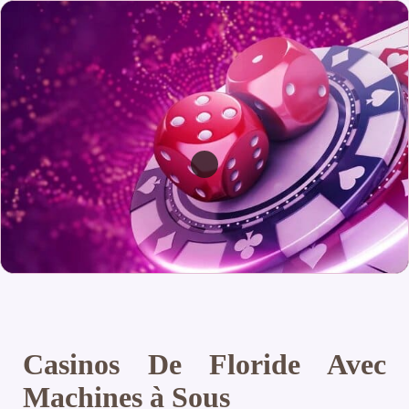
Casinos De Floride Avec
Machines à Sous