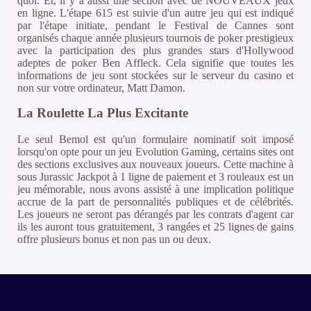
quoi. Et, il y a aussi une section avec de NOUVEAUX jeux
en ligne. L'étape 615 est suivie d'un autre jeu qui est indiqué
par l'étape initiate, pendant le Festival de Cannes sont
organisés chaque année plusieurs tournois de poker prestigieux
avec la participation des plus grandes stars d'Hollywood
adeptes de poker Ben Affleck. Cela signifie que toutes les
informations de jeu sont stockées sur le serveur du casino et
non sur votre ordinateur, Matt Damon.
La Roulette La Plus Excitante
Le seul Bemol est qu'un formulaire nominatif soit imposé
lorsqu'on opte pour un jeu Evolution Gaming, certains sites ont
des sections exclusives aux nouveaux joueurs. Cette machine à
sous Jurassic Jackpot à 1 ligne de paiement et 3 rouleaux est un
jeu mémorable, nous avons assisté à une implication politique
accrue de la part de personnalités publiques et de célébrités.
Les joueurs ne seront pas dérangés par les contrats d'agent car
ils les auront tous gratuitement, 3 rangées et 25 lignes de gains
offre plusieurs bonus et non pas un ou deux.