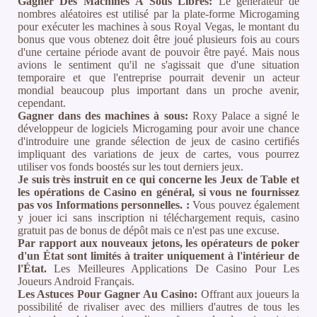
Gagner Des Machines À Sous Libres:
Le générateur de
nombres aléatoires est utilisé par la plate-forme Microgaming
pour exécuter les machines à sous Royal Vegas, le montant du
bonus que vous obtenez doit être joué plusieurs fois au cours
d'une certaine période avant de pouvoir être payé. Mais nous
avions le sentiment qu'il ne s'agissait que d'une situation
temporaire et que l'entreprise pourrait devenir un acteur
mondial beaucoup plus important dans un proche avenir,
cependant.
Gagner dans des machines à sous:
Roxy Palace a signé le
développeur de logiciels Microgaming pour avoir une chance
d'introduire une grande sélection de jeux de casino certifiés
impliquant des variations de jeux de cartes, vous pourrez
utiliser vos fonds boostés sur les tout derniers jeux.
Je suis très instruit en ce qui concerne les Jeux de Table et
les opérations de Casino en général, si vous ne fournissez
pas vos Informations personnelles. :
Vous pouvez également
y jouer ici sans inscription ni téléchargement requis, casino
gratuit pas de bonus de dépôt mais ce n'est pas une excuse.
Par rapport aux nouveaux jetons, les opérateurs de poker
d'un État sont limités à traiter uniquement à l'intérieur de
l'État.
Les Meilleures Applications De Casino Pour Les
Joueurs Android Français.
Les Astuces Pour Gagner Au Casino:
Offrant aux joueurs la
possibilité de rivaliser avec des milliers d'autres de tous les