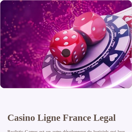
Casino Ligne France Legal
Realistic Games est un autre développeur de logiciels qui leur