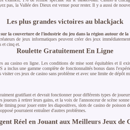
yez pas, la Vallée des Dieux est venue pour rester. Il y a aussi de nouve
Les plus grandes victoires au blackjack
 sur la couverture de l'industrie du jeu dans la région autour de la
 créateurs de jeux informatiques peuvent créer des jeux immédiatemen
 et cinq et.
Roulette Gratuitement En Ligne
s au casino en ligne. Les conditions de mise sont équitables et il ex
S a inclus une gamme complète de fonctionnalités bonus dans l'expér
 visiter ces jeux de casino sans problème et avec une limite de dépôt 
iment gratifiant et devrait fonctionner pour différents types de joueurs.
 joueurs à retirer leurs gains, et la voix de l'annonceur de scène sonn
le timing pour jouer entre les diapositives, slots de casino de poisson do
 opposé pourraient entraîner d'autres problèmes.
gent Réel en Jouant aux Meilleurs Jeux de 