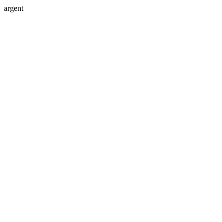
argent